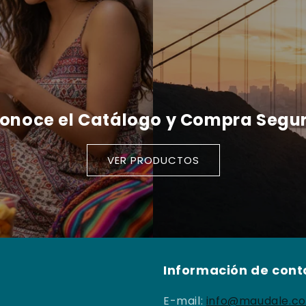
onoce el Catálogo y Compra Segu
VER PRODUCTOS
Información de cont
E-mail:
info@maudale.c