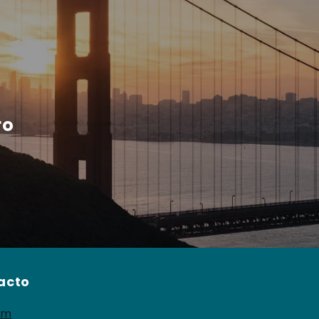
ro
acto
om